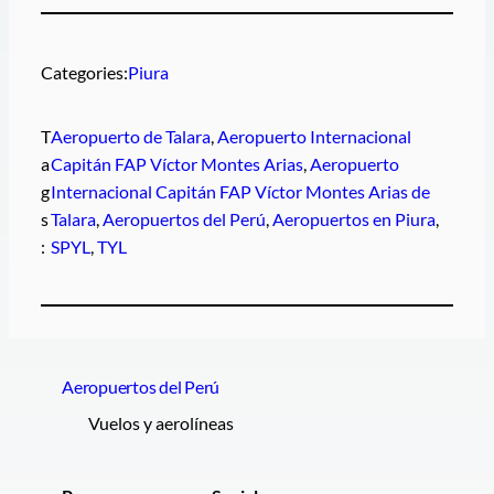
Categories:
Piura
T
Aeropuerto de Talara
, 
Aeropuerto Internacional
a
Capitán FAP Víctor Montes Arias
, 
Aeropuerto
g
Internacional Capitán FAP Víctor Montes Arias de
s
Talara
, 
Aeropuertos del Perú
, 
Aeropuertos en Piura
, 
:
SPYL
, 
TYL
Aeropuertos del Perú
Vuelos y aerolíneas