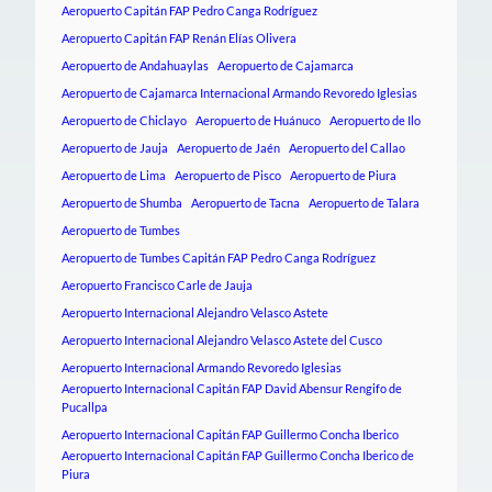
Aeropuerto Capitán FAP Pedro Canga Rodríguez
Aeropuerto Capitán FAP Renán Elías Olivera
Aeropuerto de Andahuaylas
Aeropuerto de Cajamarca
Aeropuerto de Cajamarca Internacional Armando Revoredo Iglesias
Aeropuerto de Chiclayo
Aeropuerto de Huánuco
Aeropuerto de Ilo
Aeropuerto de Jauja
Aeropuerto de Jaén
Aeropuerto del Callao
Aeropuerto de Lima
Aeropuerto de Pisco
Aeropuerto de Piura
Aeropuerto de Shumba
Aeropuerto de Tacna
Aeropuerto de Talara
Aeropuerto de Tumbes
Aeropuerto de Tumbes Capitán FAP Pedro Canga Rodríguez
Aeropuerto Francisco Carle de Jauja
Aeropuerto Internacional Alejandro Velasco Astete
Aeropuerto Internacional Alejandro Velasco Astete del Cusco
Aeropuerto Internacional Armando Revoredo Iglesias
Aeropuerto Internacional Capitán FAP David Abensur Rengifo de
Pucallpa
Aeropuerto Internacional Capitán FAP Guillermo Concha Iberico
Aeropuerto Internacional Capitán FAP Guillermo Concha Iberico de
Piura