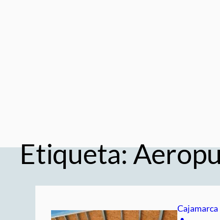
Saltar
al
contenido
Etiqueta:
Aeropu
Cajamarca