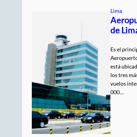
Lima
Aeropu
de Lim
Es el princ
Aeropuerto
está ubicad
los tres m
vuelos inte
000…