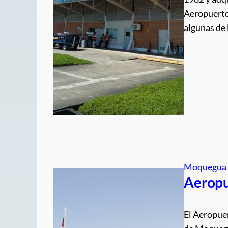
Aeropuerto
algunas de
Moquegua
Aeropu
El Aeropuer