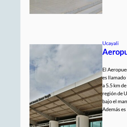
Ucayali
Aeropu
El Aeropue
es llamado
a 5.5 km de
región de U
bajo el ma
Además es 