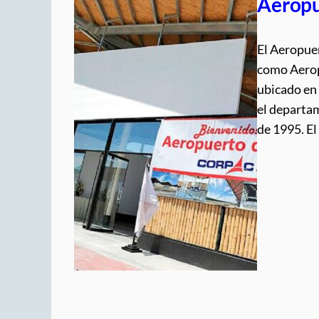
Aeropu
El Aeropue
como Aerop
ubicado en 
el departam
de 1995. El