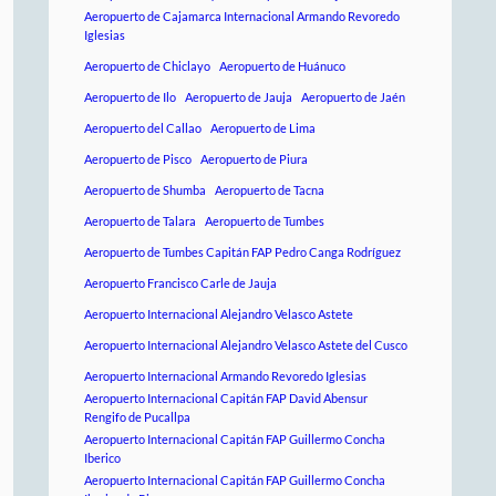
Aeropuerto de Cajamarca Internacional Armando Revoredo
Iglesias
Aeropuerto de Chiclayo
Aeropuerto de Huánuco
Aeropuerto de Ilo
Aeropuerto de Jauja
Aeropuerto de Jaén
Aeropuerto del Callao
Aeropuerto de Lima
Aeropuerto de Pisco
Aeropuerto de Piura
Aeropuerto de Shumba
Aeropuerto de Tacna
Aeropuerto de Talara
Aeropuerto de Tumbes
Aeropuerto de Tumbes Capitán FAP Pedro Canga Rodríguez
Aeropuerto Francisco Carle de Jauja
Aeropuerto Internacional Alejandro Velasco Astete
Aeropuerto Internacional Alejandro Velasco Astete del Cusco
Aeropuerto Internacional Armando Revoredo Iglesias
Aeropuerto Internacional Capitán FAP David Abensur
Rengifo de Pucallpa
Aeropuerto Internacional Capitán FAP Guillermo Concha
Iberico
Aeropuerto Internacional Capitán FAP Guillermo Concha