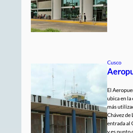
Cusco
Aeropu
El Aeropue
ubica en la
más utiliza
Chávez de L
entrada al 
y es punto