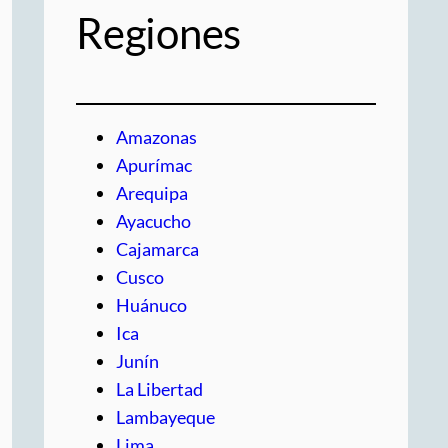
Regiones
Amazonas
Apurímac
Arequipa
Ayacucho
Cajamarca
Cusco
Huánuco
Ica
Junín
La Libertad
Lambayeque
Lima