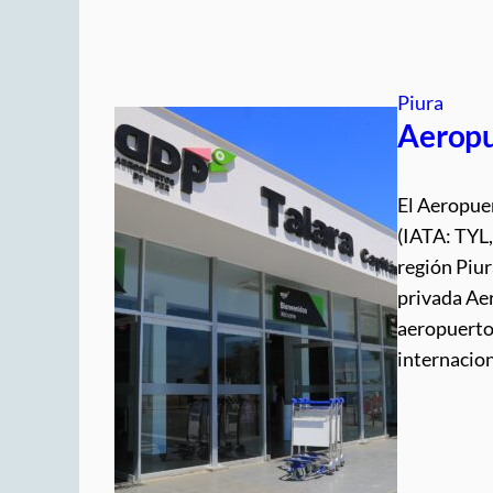
Piura
Aeropu
El Aeropue
(IATA: TYL,
región Piur
privada Aer
aeropuerto
internacio