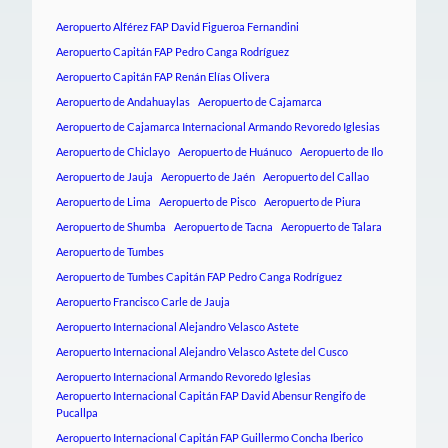
Aeropuerto Alférez FAP David Figueroa Fernandini
Aeropuerto Capitán FAP Pedro Canga Rodríguez
Aeropuerto Capitán FAP Renán Elías Olivera
Aeropuerto de Andahuaylas
Aeropuerto de Cajamarca
Aeropuerto de Cajamarca Internacional Armando Revoredo Iglesias
Aeropuerto de Chiclayo
Aeropuerto de Huánuco
Aeropuerto de Ilo
Aeropuerto de Jauja
Aeropuerto de Jaén
Aeropuerto del Callao
Aeropuerto de Lima
Aeropuerto de Pisco
Aeropuerto de Piura
Aeropuerto de Shumba
Aeropuerto de Tacna
Aeropuerto de Talara
Aeropuerto de Tumbes
Aeropuerto de Tumbes Capitán FAP Pedro Canga Rodríguez
Aeropuerto Francisco Carle de Jauja
Aeropuerto Internacional Alejandro Velasco Astete
Aeropuerto Internacional Alejandro Velasco Astete del Cusco
Aeropuerto Internacional Armando Revoredo Iglesias
Aeropuerto Internacional Capitán FAP David Abensur Rengifo de
Pucallpa
Aeropuerto Internacional Capitán FAP Guillermo Concha Iberico