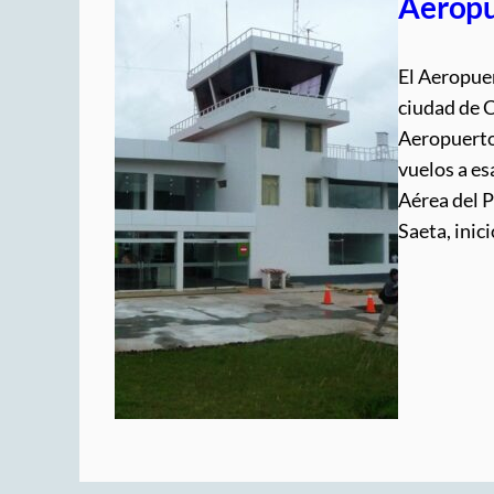
Aeropu
El Aeropue
ciudad de 
Aeropuerto
vuelos a es
Aérea del 
Saeta, inic