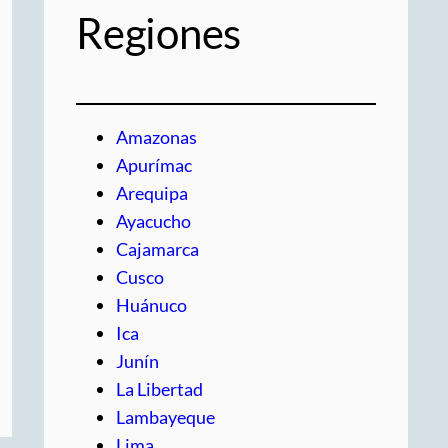
Regiones
Amazonas
Apurímac
Arequipa
Ayacucho
Cajamarca
Cusco
Huánuco
Ica
Junín
La Libertad
Lambayeque
Lima