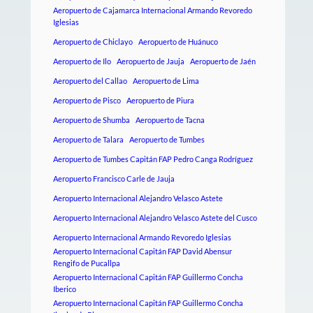
Aeropuerto de Cajamarca Internacional Armando Revoredo
Iglesias
Aeropuerto de Chiclayo
Aeropuerto de Huánuco
Aeropuerto de Ilo
Aeropuerto de Jauja
Aeropuerto de Jaén
Aeropuerto del Callao
Aeropuerto de Lima
Aeropuerto de Pisco
Aeropuerto de Piura
Aeropuerto de Shumba
Aeropuerto de Tacna
Aeropuerto de Talara
Aeropuerto de Tumbes
Aeropuerto de Tumbes Capitán FAP Pedro Canga Rodríguez
Aeropuerto Francisco Carle de Jauja
Aeropuerto Internacional Alejandro Velasco Astete
Aeropuerto Internacional Alejandro Velasco Astete del Cusco
Aeropuerto Internacional Armando Revoredo Iglesias
Aeropuerto Internacional Capitán FAP David Abensur
Rengifo de Pucallpa
Aeropuerto Internacional Capitán FAP Guillermo Concha
Iberico
Aeropuerto Internacional Capitán FAP Guillermo Concha