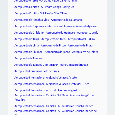
Aeropuerto Alférez FAP David Figueroa Fernandini
Aeropuerto Capitán FAP Pedro Canga Rodríguez
Aeropuerto Capitán FAP Renán Elías Olivera
Aeropuerto de Andahuaylas
Aeropuerto de Cajamarca
Aeropuerto de Cajamarca Internacional Armando Revoredo Iglesias
Aeropuerto de Chiclayo
Aeropuerto de Huánuco
Aeropuerto de Ilo
Aeropuerto de Jauja
Aeropuerto de Jaén
Aeropuerto del Callao
Aeropuerto de Lima
Aeropuerto de Pisco
Aeropuerto de Piura
Aeropuerto de Shumba
Aeropuerto de Tacna
Aeropuerto de Talara
Aeropuerto de Tumbes
Aeropuerto de Tumbes Capitán FAP Pedro Canga Rodríguez
Aeropuerto Francisco Carle de Jauja
Aeropuerto Internacional Alejandro Velasco Astete
Aeropuerto Internacional Alejandro Velasco Astete del Cusco
Aeropuerto Internacional Armando Revoredo Iglesias
Aeropuerto Internacional Capitán FAP David Abensur Rengifo de
Pucallpa
Aeropuerto Internacional Capitán FAP Guillermo Concha Iberico
Aeropuerto Internacional Capitán FAP Guillermo Concha Iberico de