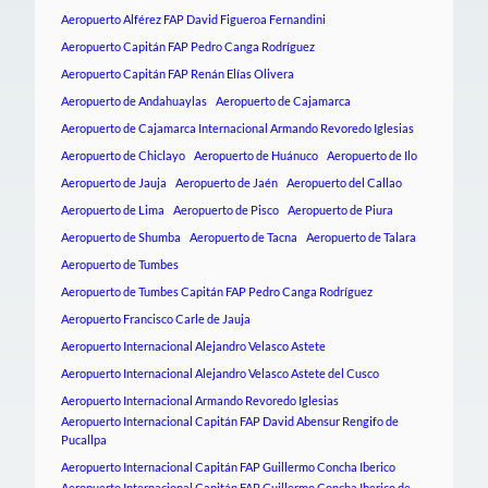
Aeropuerto Alférez FAP David Figueroa Fernandini
Aeropuerto Capitán FAP Pedro Canga Rodríguez
Aeropuerto Capitán FAP Renán Elías Olivera
Aeropuerto de Andahuaylas
Aeropuerto de Cajamarca
Aeropuerto de Cajamarca Internacional Armando Revoredo Iglesias
Aeropuerto de Chiclayo
Aeropuerto de Huánuco
Aeropuerto de Ilo
Aeropuerto de Jauja
Aeropuerto de Jaén
Aeropuerto del Callao
Aeropuerto de Lima
Aeropuerto de Pisco
Aeropuerto de Piura
Aeropuerto de Shumba
Aeropuerto de Tacna
Aeropuerto de Talara
Aeropuerto de Tumbes
Aeropuerto de Tumbes Capitán FAP Pedro Canga Rodríguez
Aeropuerto Francisco Carle de Jauja
Aeropuerto Internacional Alejandro Velasco Astete
Aeropuerto Internacional Alejandro Velasco Astete del Cusco
Aeropuerto Internacional Armando Revoredo Iglesias
Aeropuerto Internacional Capitán FAP David Abensur Rengifo de
Pucallpa
Aeropuerto Internacional Capitán FAP Guillermo Concha Iberico
Aeropuerto Internacional Capitán FAP Guillermo Concha Iberico de