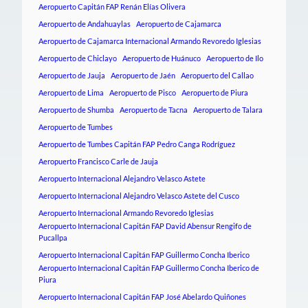
Aeropuerto Capitán FAP Renán Elías Olivera
Aeropuerto de Andahuaylas
Aeropuerto de Cajamarca
Aeropuerto de Cajamarca Internacional Armando Revoredo Iglesias
Aeropuerto de Chiclayo
Aeropuerto de Huánuco
Aeropuerto de Ilo
Aeropuerto de Jauja
Aeropuerto de Jaén
Aeropuerto del Callao
Aeropuerto de Lima
Aeropuerto de Pisco
Aeropuerto de Piura
Aeropuerto de Shumba
Aeropuerto de Tacna
Aeropuerto de Talara
Aeropuerto de Tumbes
Aeropuerto de Tumbes Capitán FAP Pedro Canga Rodríguez
Aeropuerto Francisco Carle de Jauja
Aeropuerto Internacional Alejandro Velasco Astete
Aeropuerto Internacional Alejandro Velasco Astete del Cusco
Aeropuerto Internacional Armando Revoredo Iglesias
Aeropuerto Internacional Capitán FAP David Abensur Rengifo de
Pucallpa
Aeropuerto Internacional Capitán FAP Guillermo Concha Iberico
Aeropuerto Internacional Capitán FAP Guillermo Concha Iberico de
Piura
Aeropuerto Internacional Capitán FAP José Abelardo Quiñones