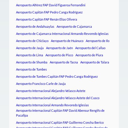
Aeropuerto Alférez FAP David Figueroa Fernandini
Aeropuerto Capitán FAP Pedro Canga Rodríguez
Aeropuerto Capitán FAP Renán Elías Olivera
Aeropuerto de Andahuaylas
Aeropuerto de Cajamarca
Aeropuerto de Cajamarca Internacional Armando Revoredo Iglesias
Aeropuerto de Chiclayo
Aeropuerto de Huánuco
Aeropuerto de Ilo
Aeropuerto de Jauja
Aeropuerto de Jaén
Aeropuerto del Callao
Aeropuerto de Lima
Aeropuerto de Pisco
Aeropuerto de Piura
Aeropuerto de Shumba
Aeropuerto de Tacna
Aeropuerto de Talara
Aeropuerto de Tumbes
Aeropuerto de Tumbes Capitán FAP Pedro Canga Rodríguez
Aeropuerto Francisco Carle de Jauja
Aeropuerto Internacional Alejandro Velasco Astete
Aeropuerto Internacional Alejandro Velasco Astete del Cusco
Aeropuerto Internacional Armando Revoredo Iglesias
Aeropuerto Internacional Capitán FAP David Abensur Rengifo de
Pucallpa
Aeropuerto Internacional Capitán FAP Guillermo Concha Iberico
Aeropuerto Internacional Capitán FAP Guillermo Concha Iberico de