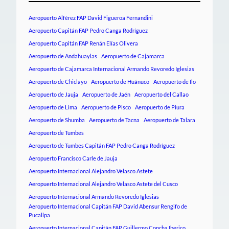
Aeropuerto Alférez FAP David Figueroa Fernandini
Aeropuerto Capitán FAP Pedro Canga Rodríguez
Aeropuerto Capitán FAP Renán Elías Olivera
Aeropuerto de Andahuaylas
Aeropuerto de Cajamarca
Aeropuerto de Cajamarca Internacional Armando Revoredo Iglesias
Aeropuerto de Chiclayo
Aeropuerto de Huánuco
Aeropuerto de Ilo
Aeropuerto de Jauja
Aeropuerto de Jaén
Aeropuerto del Callao
Aeropuerto de Lima
Aeropuerto de Pisco
Aeropuerto de Piura
Aeropuerto de Shumba
Aeropuerto de Tacna
Aeropuerto de Talara
Aeropuerto de Tumbes
Aeropuerto de Tumbes Capitán FAP Pedro Canga Rodríguez
Aeropuerto Francisco Carle de Jauja
Aeropuerto Internacional Alejandro Velasco Astete
Aeropuerto Internacional Alejandro Velasco Astete del Cusco
Aeropuerto Internacional Armando Revoredo Iglesias
Aeropuerto Internacional Capitán FAP David Abensur Rengifo de
Pucallpa
Aeropuerto Internacional Capitán FAP Guillermo Concha Iberico