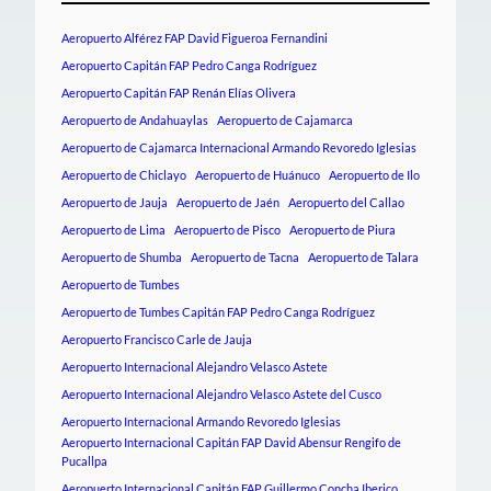
Aeropuerto Alférez FAP David Figueroa Fernandini
Aeropuerto Capitán FAP Pedro Canga Rodríguez
Aeropuerto Capitán FAP Renán Elías Olivera
Aeropuerto de Andahuaylas
Aeropuerto de Cajamarca
Aeropuerto de Cajamarca Internacional Armando Revoredo Iglesias
Aeropuerto de Chiclayo
Aeropuerto de Huánuco
Aeropuerto de Ilo
Aeropuerto de Jauja
Aeropuerto de Jaén
Aeropuerto del Callao
Aeropuerto de Lima
Aeropuerto de Pisco
Aeropuerto de Piura
Aeropuerto de Shumba
Aeropuerto de Tacna
Aeropuerto de Talara
Aeropuerto de Tumbes
Aeropuerto de Tumbes Capitán FAP Pedro Canga Rodríguez
Aeropuerto Francisco Carle de Jauja
Aeropuerto Internacional Alejandro Velasco Astete
Aeropuerto Internacional Alejandro Velasco Astete del Cusco
Aeropuerto Internacional Armando Revoredo Iglesias
Aeropuerto Internacional Capitán FAP David Abensur Rengifo de
Pucallpa
Aeropuerto Internacional Capitán FAP Guillermo Concha Iberico